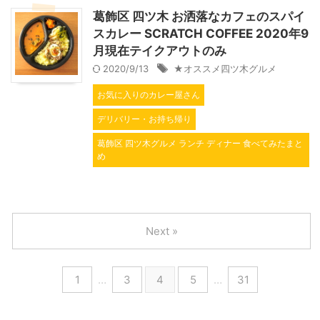
葛飾区 四ツ木 お洒落なカフェのスパイ
スカレー SCRATCH COFFEE 2020年9
月現在テイクアウトのみ
2020/9/13
★オススメ四ツ木グルメ
お気に入りのカレー屋さん
デリバリー・お持ち帰り
葛飾区 四ツ木グルメ ランチ ディナー 食べてみたまと
め
Next »
1
…
3
4
5
…
31