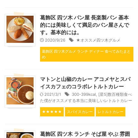
葛飾区 四ツ木 パン屋 長楽製パン 基本
的には美味しくて満足のパン屋さんで
す。基本的には。
2020/9/26
★オススメ四ツ木グルメ
葛飾区 四ツ木グルメ ランチ ディナー 食べてみたまと
め
マトンと山椒のカレー アコメヤとスパ
イスカフェのコラボレトルトカレー
2021/3/1
300-399kcal
,
[星5]数百種類食べ
た僕がオススメする本当に美味しいレトルトカレー
★★★★★
スパイスカレー
レトルトカレー
葛飾区 四ツ木 ランチ そば屋 やぶ 雰囲