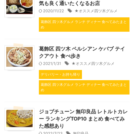
気も良く通いたくなるお店
2020/11/22
★オススメ四ツ木グルメ
葛飾区 四ツ木グルメ ランチ ディナー 食べてみたまと
め
葛飾区 四ツ木 ペルシアン ケバブ テイ
クアウト 食べ歩き
2021/1/31
★オススメ四ツ木グルメ
デリバリー・お持ち帰り
葛飾区 四ツ木グルメ ランチ ディナー 食べてみたまと
め
ジョブチューン 無印良品 レトルトカレ
ー ランキングTOP10 まとめ 食べてみ
た感想あり
2022/7/23
無印良品