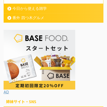
今日から使える雑学
番外 四つ木グルメ
AD
姉妹サイト・SNS