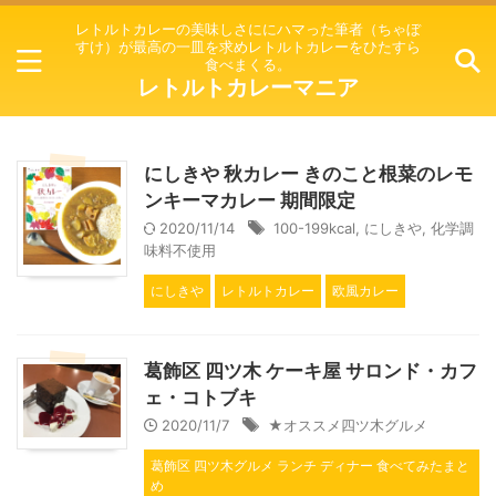
レトルトカレーの美味しさににハマった筆者（ちゃぼ
すけ）が最高の一皿を求めレトルトカレーをひたすら
食べまくる。
レトルトカレーマニア
にしきや 秋カレー きのこと根菜のレモ
ンキーマカレー 期間限定
2020/11/14
100-199kcal
,
にしきや
,
化学調
味料不使用
にしきや
レトルトカレー
欧風カレー
葛飾区 四ツ木 ケーキ屋 サロンド・カフ
ェ・コトブキ
2020/11/7
★オススメ四ツ木グルメ
葛飾区 四ツ木グルメ ランチ ディナー 食べてみたまと
め