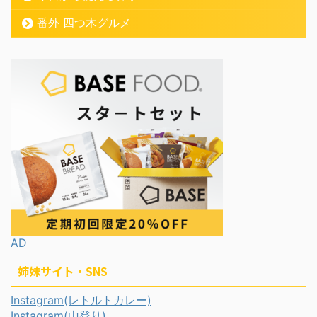
番外 四つ木グルメ
AD
姉妹サイト・SNS
Instagram(レトルトカレー)
Instagram(山登り)