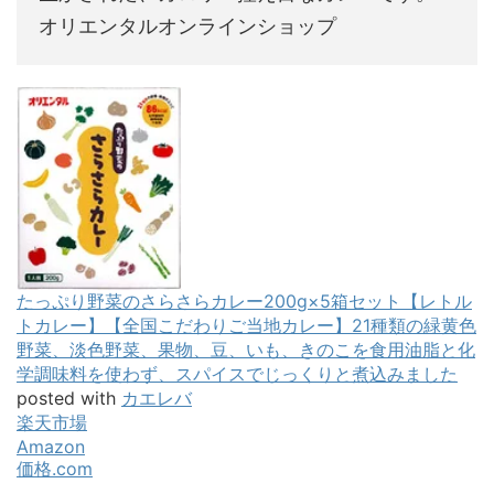
オリエンタルオンラインショップ
たっぷり野菜のさらさらカレー200g×5箱セット【レトル
トカレー】【全国こだわりご当地カレー】21種類の緑黄色
野菜、淡色野菜、果物、豆、いも、きのこを食用油脂と化
学調味料を使わず、スパイスでじっくりと煮込みました
posted with
カエレバ
楽天市場
Amazon
価格.com