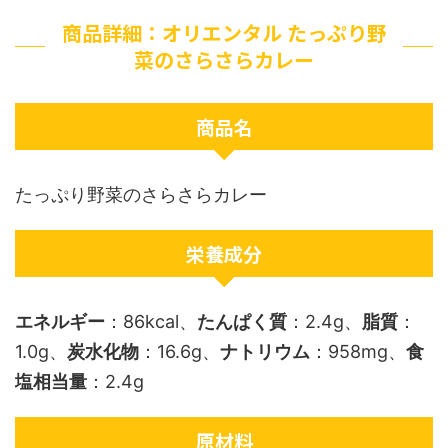
商品詳細：オリエンタル たっぷり野
菜のさらさらカレー
商品名
たっぷり野菜のさらさらカレー
栄養成分
エネルギー
：86kcal、
たんぱく質
：2.4g、
脂質
：
1.0g、
炭水化物
：16.6g、
ナトリウム
：958mg、
食
塩相当量
：2.4g
原材料