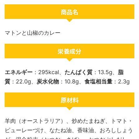
商品名
マトンと山椒のカレー
栄養成分
エネルギー
：295kcal、
たんぱく質
：13.5g、
脂
質
：22.0g、
炭水化物
：10.8g、
食塩相当量
：2.3g
原材料
羊肉（オーストラリア）、炒めたまねぎ、トマト・
ピューレーづけ、なたね油、香味油、おろししょう