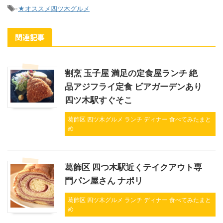
-
★オススメ四ツ木グルメ
関連記事
割烹 玉子屋 満足の定食屋ランチ 絶
品アジフライ定食 ビアガーデンあり
四ツ木駅すぐそこ
葛飾区 四ツ木グルメ ランチ ディナー 食べてみたまと
め
葛飾区 四つ木駅近くテイクアウト専
門パン屋さん ナポリ
葛飾区 四ツ木グルメ ランチ ディナー 食べてみたまと
め