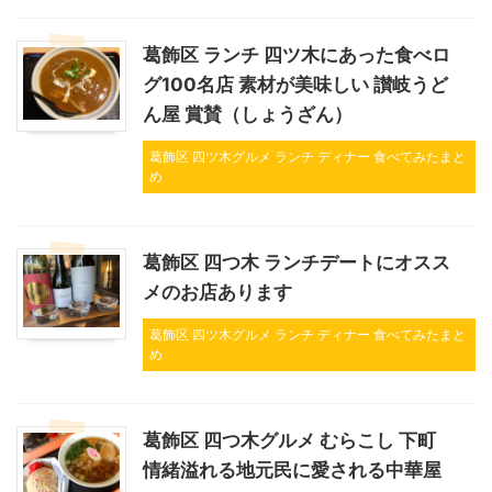
葛飾区 ランチ 四ツ木にあった食べロ
グ100名店 素材が美味しい 讃岐うど
ん屋 賞賛（しょうざん）
葛飾区 四ツ木グルメ ランチ ディナー 食べてみたまと
め
葛飾区 四つ木 ランチデートにオスス
メのお店あります
葛飾区 四ツ木グルメ ランチ ディナー 食べてみたまと
め
葛飾区 四つ木グルメ むらこし 下町
情緒溢れる地元民に愛される中華屋