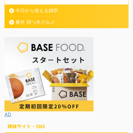
今日から使える雑学
番外 四つ木グルメ
AD
姉妹サイト・SNS