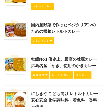
レトルトカレー
国内産野菜で作ったベジタリアンの
ための根菜レトルトカレー
レトルトカレー
牡蠣No.1 僕史上、最高の牡蠣カレー
広島名産「かき」使用のかきカレー
★★★★★
レトルトカレー
欧風カレー
にしきや こども向け レトルトカレー
安心安全 化学調味料・着色料・香料
不使用