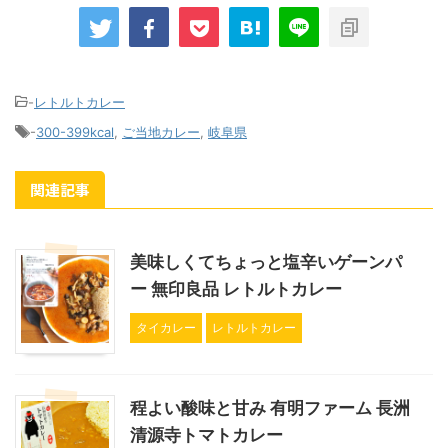
-
レトルトカレー
-
300-399kcal
,
ご当地カレー
,
岐阜県
関連記事
美味しくてちょっと塩辛いゲーンパ
ー 無印良品 レトルトカレー
タイカレー
レトルトカレー
程よい酸味と甘み 有明ファーム 長洲
清源寺トマトカレー