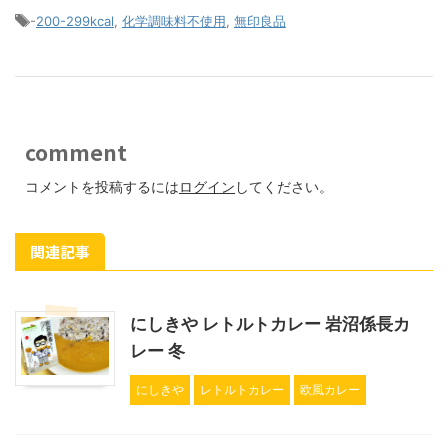
-
200-299kcal
,
化学調味料不使用
,
無印良品
comment
コメントを投稿するには
ログイン
してください。
関連記事
にしきや レトルトカレー 岩沼係長カ
レー 冬
にしきや
レトルトカレー
欧風カレー