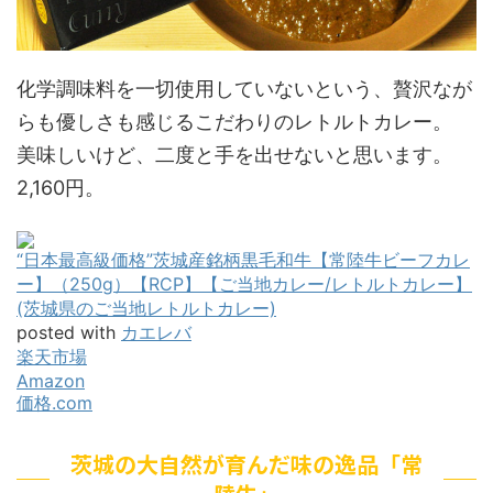
化学調味料を一切使用していないという、贅沢なが
らも優しさも感じるこだわりのレトルトカレー。
美味しいけど、二度と手を出せないと思います。
2,160円。
“日本最高級価格”茨城産銘柄黒毛和牛【常陸牛ビーフカレ
ー】（250g）【RCP】【ご当地カレー/レトルトカレー】
(茨城県のご当地レトルトカレー)
posted with
カエレバ
楽天市場
Amazon
価格.com
茨城の大自然が育んだ味の逸品「常