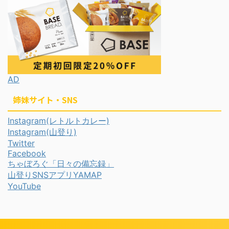
AD
姉妹サイト・SNS
Instagram(レトルトカレー)
Instagram(山登り)
Twitter
Facebook
ちゃぼろぐ「日々の備忘録」
山登りSNSアプリYAMAP
YouTube