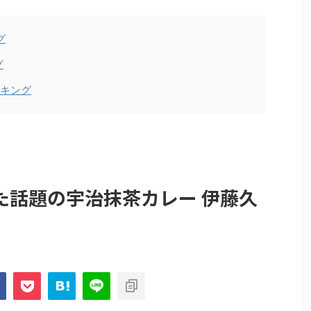
グ
グ
ンキング
た話題の宇治抹茶カレー 伊藤久