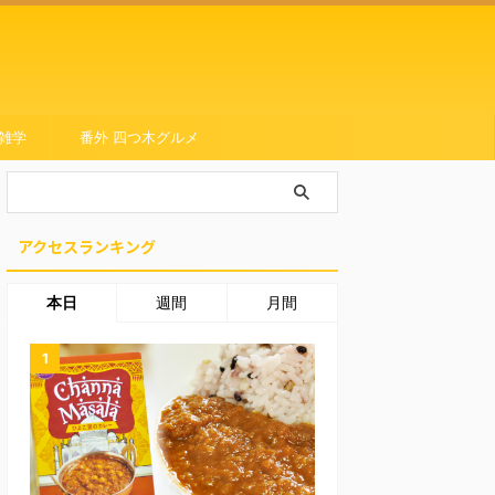
雑学
番外 四つ木グルメ
アクセスランキング
本日
週間
月間