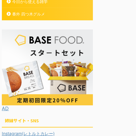
今日から使える雑学
番外 四つ木グルメ
AD
姉妹サイト・SNS
Instagram(レトルトカレー)