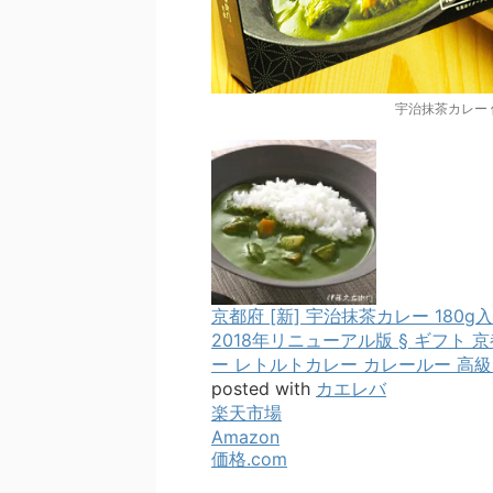
宇治抹茶カレー
京都府 [新] 宇治抹茶カレー 180
2018年リニューアル版 § ギフト 
ー レトルトカレー カレールー 高級
posted with
カエレバ
楽天市場
Amazon
価格.com