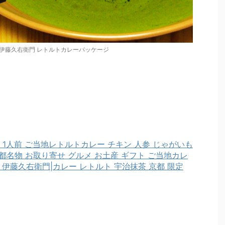
 伊藤久右衛門 レトルトカレーパッケージ
g入 1人前 ご当地レトルトカレー チキン 人参 じゃがいも
京都名物 お取り寄せ グルメ お土産 ギフト ご当地カレ
 伊藤久右衛門|カレー レトルト 宇治抹茶 京都 限定