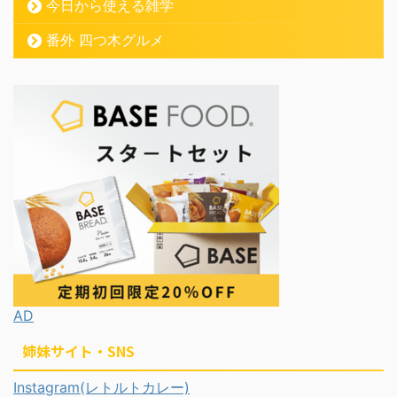
今日から使える雑学
番外 四つ木グルメ
AD
姉妹サイト・SNS
Instagram(レトルトカレー)