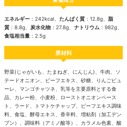
エネルギー
：242kcal、
たんぱく質
：12.8g、
脂
質
：8.8g、
炭水化物
：27.8g、
ナトリウム
：982g、
食塩相当量
：2.5g
原材料
野菜(じゃがいも、たまねぎ、にんじん)、牛肉、ソ
テードオニオン、ビーフエキス、砂糖、りんごピュ
ーレ、マンゴチャツネ、乳等を主要原料とする食
品、カレー粉、小麦粉、ローストオニオンペース
ト、ラード、トマトケチャップ、ビーフエキス調味
料、食塩、酵母エキス、香辛料、増粘剤（加工デン
プン）、調味料（アミノ酸等）、カラメル色素、酸