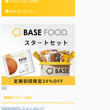
今日から使える雑学
番外 四つ木グルメ
AD
姉妹サイト・SNS
Instagram(レトルトカレー)