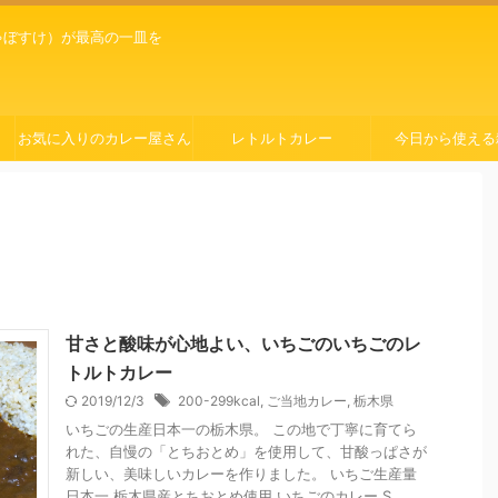
ゃぼすけ）が最高の一皿を
お気に入りのカレー屋さん
レトルトカレー
今日から使える
甘さと酸味が心地よい、いちごのいちごのレ
トルトカレー
2019/12/3
200-299kcal
,
ご当地カレー
,
栃木県
いちごの生産日本一の栃木県。 この地で丁寧に育てら
れた、自慢の「とちおとめ」を使用して、甘酸っぱさが
新しい、美味しいカレーを作りました。 いちご生産量
日本一 栃木県産とちおとめ使用 いちごのカレー S ...