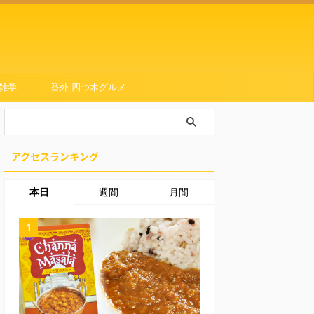
雑学
番外 四つ木グルメ
アクセスランキング
本日
週間
月間