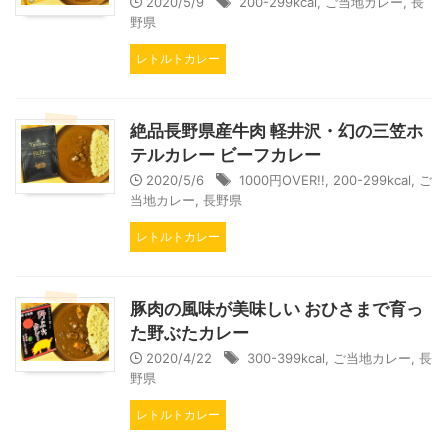
2020/5/9
200-299kcal
,
ご当地カレー
,
長
野県
レトルトカレー
絶品長野県産牛肉 軽井沢・幻の三笠ホ
テルカレー ビーフカレー
2020/5/6
1000円OVER!!
,
200-299kcal
,
ご
当地カレー
,
長野県
レトルトカレー
豚肉の風味が美味しい おひさまで育っ
た野ぶたカレー
2020/4/22
300-399kcal
,
ご当地カレー
,
長
野県
レトルトカレー