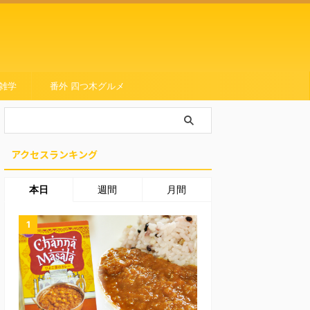
雑学
番外 四つ木グルメ
アクセスランキング
本日
週間
月間