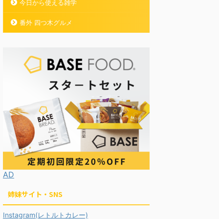
今日から使える雑学
番外 四つ木グルメ
AD
姉妹サイト・SNS
Instagram(レトルトカレー)