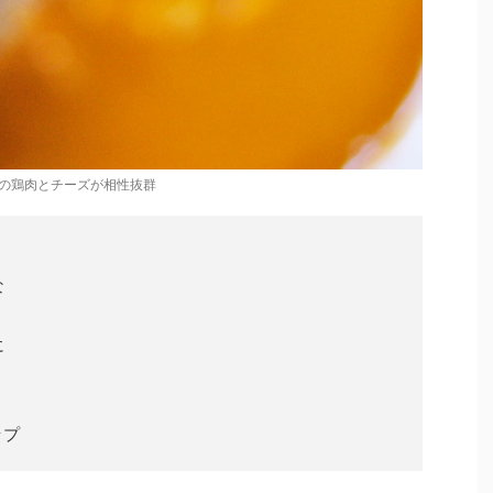
の鶏肉とチーズが相性抜群
な
に
ップ