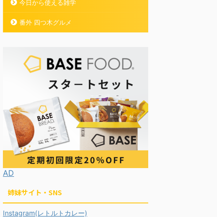
今日から使える雑学
番外 四つ木グルメ
AD
姉妹サイト・SNS
Instagram(レトルトカレー)