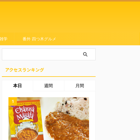
雑学
番外 四つ木グルメ
アクセスランキング
本日
週間
月間