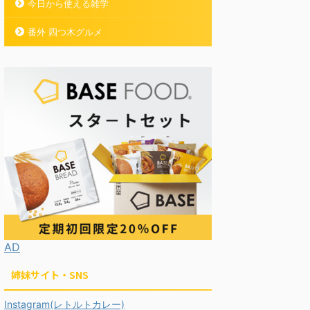
今日から使える雑学
番外 四つ木グルメ
AD
姉妹サイト・SNS
Instagram(レトルトカレー)