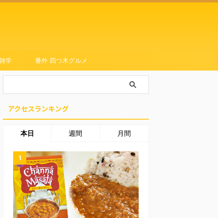
雑学
番外 四つ木グルメ
アクセスランキング
本日
週間
月間