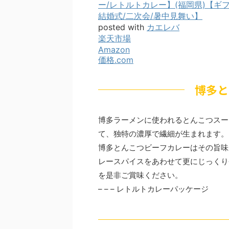
ー/レトルトカレー】(福岡県)【ギフ
結婚式/二次会/暑中見舞い】
posted with
カエレバ
楽天市場
Amazon
価格.com
博多と
博多ラーメンに使われるとんこつスー
て、独特の濃厚で繊細が生まれます。
博多とんこつビーフカレーはその旨味
レースパイスをあわせて更にじっくり
を是非ご賞味ください。
– – – レトルトカレーパッケージ