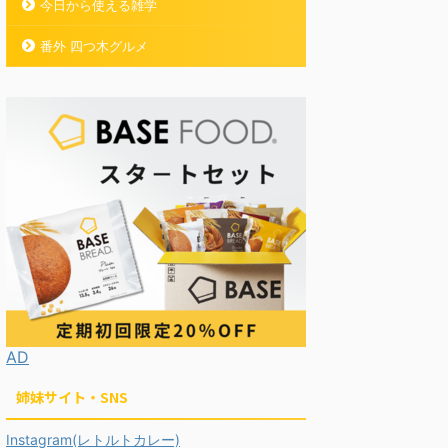
今日から使える雑学
番外 四つ木グルメ
AD
姉妹サイト・SNS
Instagram(レトルトカレー)