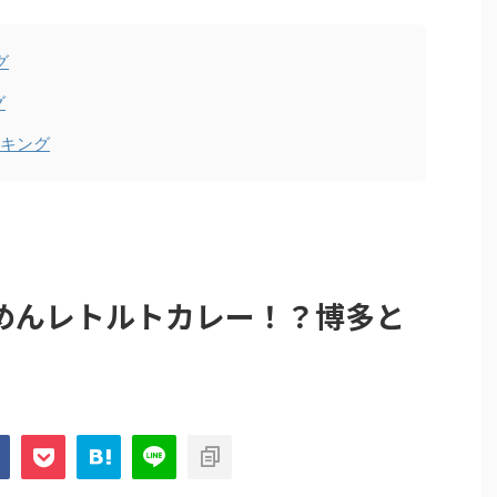
グ
グ
ンキング
めんレトルトカレー！？博多と