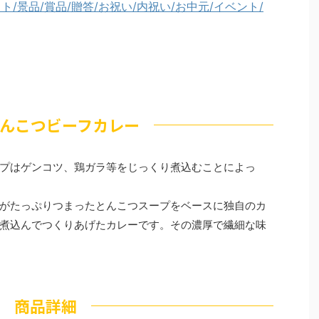
ト/景品/賞品/贈答/お祝い/内祝い/お中元/イベント/
んこつビーフカレー
プはゲンコツ、鶏ガラ等をじっくり煮込むことによっ
がたっぷりつまったとんこつスープをベースに独自のカ
煮込んでつくりあげたカレーです。その濃厚で繊細な味
商品詳細