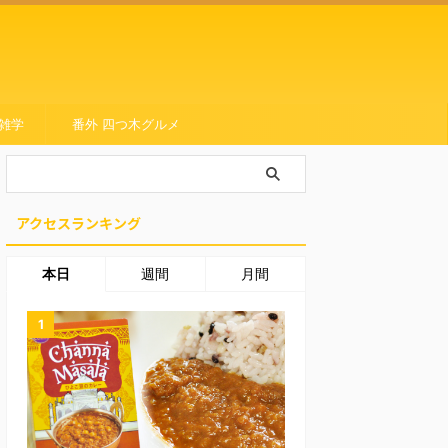
雑学
番外 四つ木グルメ
アクセスランキング
本日
週間
月間