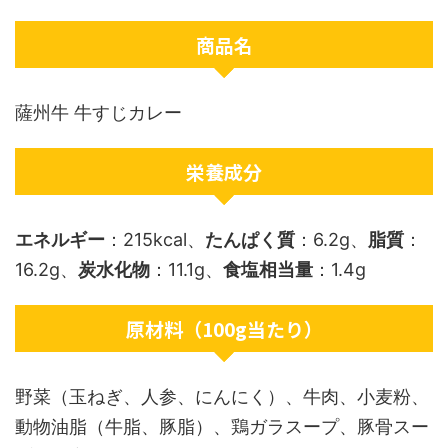
商品名
薩州牛 牛すじカレー
栄養成分
エネルギー
：215kcal、
たんぱく質
：6.2g、
脂質
：
16.2g、
炭水化物
：11.1g、
食塩相当量
：1.4g
原材料（100g当たり）
野菜（玉ねぎ、人参、にんにく）、牛肉、小麦粉、
動物油脂（牛脂、豚脂）、鶏ガラスープ、豚骨スー