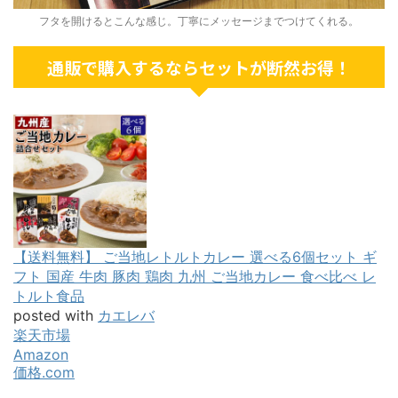
フタを開けるとこんな感じ。丁寧にメッセージまでつけてくれる。
通販で購入するならセットが断然お得！
【送料無料】 ご当地レトルトカレー 選べる6個セット ギ
フト 国産 牛肉 豚肉 鶏肉 九州 ご当地カレー 食べ比べ レ
トルト食品
posted with
カエレバ
楽天市場
Amazon
価格.com