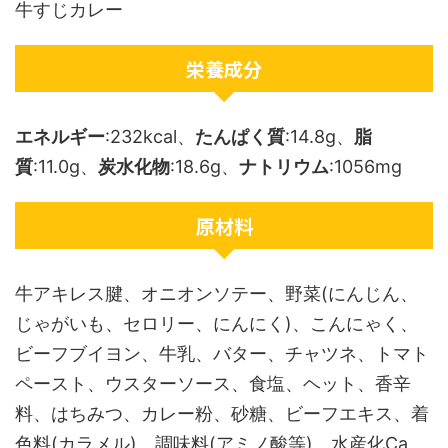
牛すじカレー
栄養成分
エネルギー
:232kcal、
たんぱく質
:14.8g、
脂
質
:11.0g、
炭水化物
:18.6g、
ナトリウム
:1056mg
原材料
牛アキレス腱、オニオンソテー、野菜(にんじん、
じゃがいも、セロリー、にんにく)、こんにゃく、
ビーフブイヨン、牛乳、バター、チャツネ、トマト
ペースト、ウスターソース、食塩、ヘット、香辛
料、はちみつ、カレー粉、砂糖、ビーフエキス、着
色料(カラメル)、調味料(アミノ酸等)、水産化Ca、