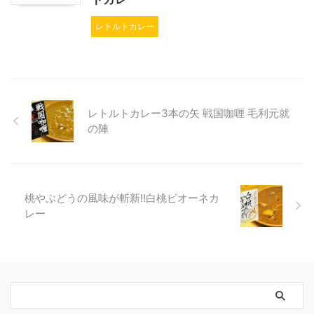
レトルトカレー
レトルトカレー3本の矢 戦国咖喱 毛利元就
の陣
桃やぶどうの風味が斬新!!白桃ピオーネカ
レー