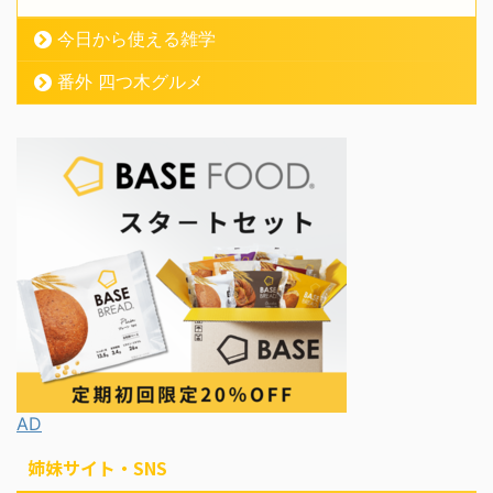
今日から使える雑学
番外 四つ木グルメ
AD
姉妹サイト・SNS