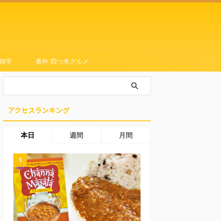
雑学
番外 四つ木グルメ
アクセスランキング
本日
週間
月間