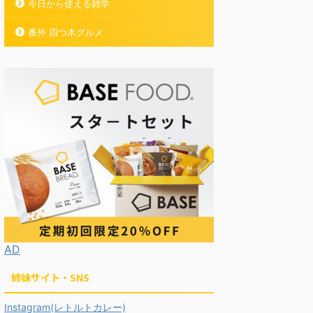
今日から使える雑学
番外 四つ木グルメ
AD
姉妹サイト・SNS
Instagram(レトルトカレー)