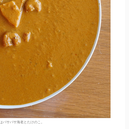
はパサパサ海老とたけのこ。