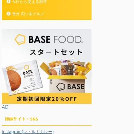
今日から使える雑学
番外 四つ木グルメ
AD
姉妹サイト・SNS
Instagram(レトルトカレー)