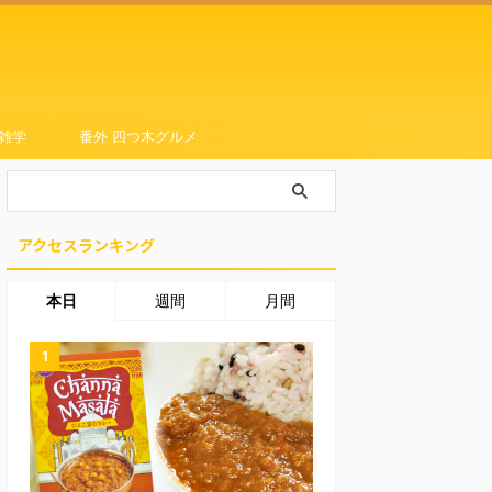
雑学
番外 四つ木グルメ
アクセスランキング
本日
週間
月間