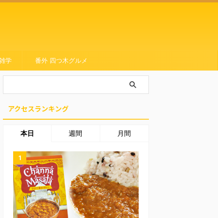
雑学
番外 四つ木グルメ
アクセスランキング
本日
週間
月間