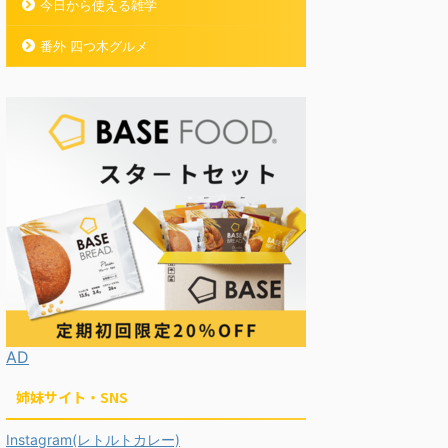
今日から使える雑学
番外 四つ木グルメ
AD
姉妹サイト・SNS
Instagram(レトルトカレー)