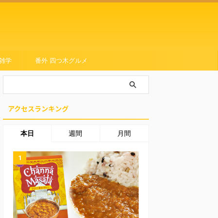
雑学
番外 四つ木グルメ
アクセスランキング
本日
週間
月間