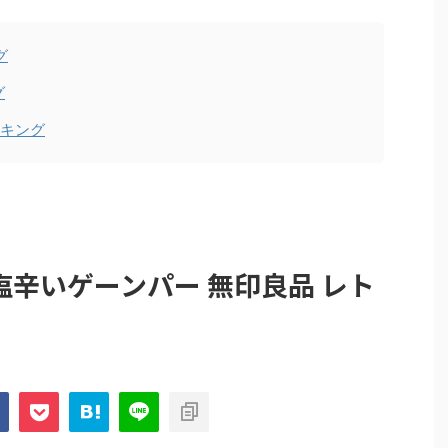
グ
グ
ンキング
辛いゲーンパー 無印良品 レト