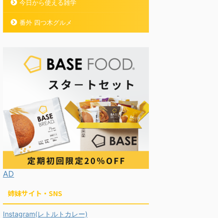
今日から使える雑学
番外 四つ木グルメ
AD
姉妹サイト・SNS
Instagram(レトルトカレー)