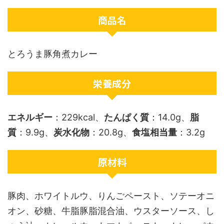
商品名
とろうま豚角煮カレー
栄養成分
エネルギー
：229kcal、
たんぱく質
：14.0g、
脂
質
：9.9g、
炭水化物
：20.8g、
食塩相当量
：3.2g
原材料
豚肉、ホワイトルウ、りんごペースト、ソテーオニ
オン、砂糖、牛脂豚脂混合油、ウスターソース、し