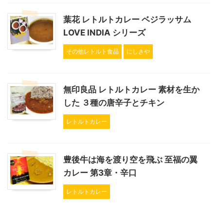
葉花 レトルトカレー ベジラッサム
LOVE INDIA シリーズ
その他レトルト食品
にしきや
無印良品 レトルトカレー 素材を生か
した ３種の唐辛子とチキン
レトルトカレー
豊後牛は海を渡り空を飛ぶ 至福の翼
カレー 第3章・辛口
レトルトカレー