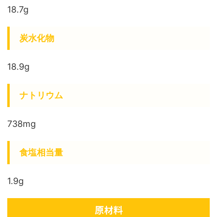
18.7g
炭水化物
18.9g
ナトリウム
738mg
食塩相当量
1.9g
原材料