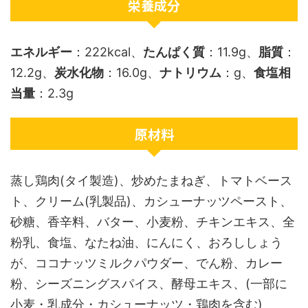
栄養成分
エネルギー
：222kcal、
たんぱく質
：11.9g、
脂質
：
12.2g、
炭水化物
：16.0g、
ナトリウム
：g、
食塩相
当量
：2.3g
原材料
蒸し鶏肉(タイ製造)、炒めたまねぎ、トマトベース
ト、クリーム(乳製品)、カシューナッツペースト、
砂糖、香辛料、バター、小麦粉、チキンエキス、全
粉乳、食塩、なたね油、にんにく、おろししょう
が、ココナッツミルクパウダー、でん粉、カレー
粉、シーズニングスパイス、酵母エキス、(一部に
小麦・乳成分・カシューナッツ・鶏肉を含む)