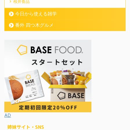
桜井食品
今日から使える雑学
番外 四つ木グルメ
AD
姉妹サイト・SNS